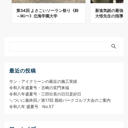
第34回 よさこいソーラン祭り《粋
新進気鋭の最強コ
～IKⅰ〜》北海学園大学
大悟先生の指導
最近の投稿
サン・アイクリーンの最近の施工実績
令和八年盛夏号・古崎の笑門来福
令和八年盛夏号・三田社長の日日是好日
＼ついに最終回／第17回 親睦パークゴルフ大会のご案内
令和八年 盛夏号 No.57