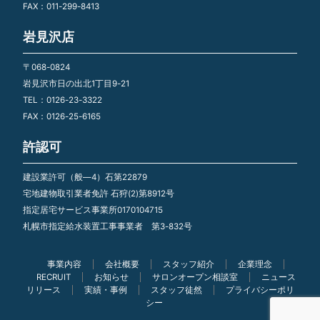
FAX：011-299-8413
岩見沢店
〒068-0824
岩見沢市日の出北1丁目9-21
TEL：0126-23-3322
FAX：0126-25-6165
許認可
建設業許可（般―4）石第22879
宅地建物取引業者免許 石狩(2)第8912号
指定居宅サービス事業所0170104715
札幌市指定給水装置工事事業者 第3-832号
事業内容
会社概要
スタッフ紹介
企業理念
RECRUIT
お知らせ
サロンオープン相談室
ニュース
リリース
実績・事例
スタッフ徒然
プライバシーポリ
シー