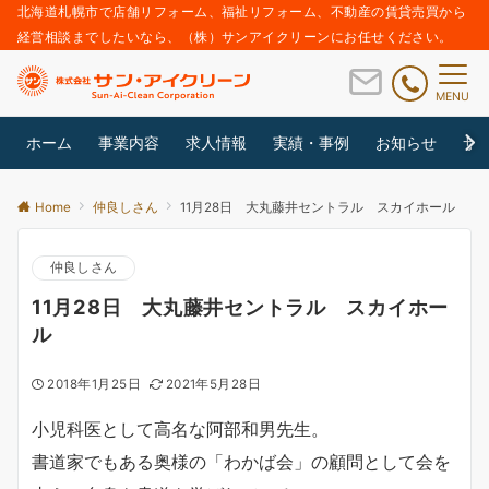
北海道札幌市で店舗リフォーム、福祉リフォーム、不動産の賃貸売買から
経営相談までしたいなら、（株）サンアイクリーンにお任せください。
MENU
ホーム
事業内容
求人情報
実績・事例
お知らせ
サ
Home
仲良しさん
11月28日 大丸藤井セントラル スカイホール
仲良しさん
11月28日 大丸藤井セントラル スカイホー
ル
2018年1月25日
2021年5月28日
小児科医として高名な阿部和男先生。
書道家でもある奥様の「わかば会」の顧問として会を