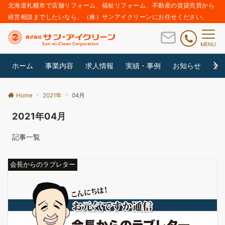
北海道札幌市で店舗リフォーム、福祉リフォーム、不動産の賃貸売買から
経営相談までしたいなら、（株）サンアイクリーンにお任せください。
MENU
ホーム
事業内容
求人情報
実績・事例
お知らせ
サ
Home
2021年
04月
2021年04月
記事一覧
会長からのラブレター