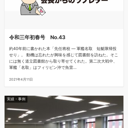
令和三年初春号 No.43
約40年前に書かれた本「先任将校 ― 軍艦名取 短艇隊帰投
せり」。 動機は忘れたが興味を感じて図書館を訪ねた。そこ
には無く道立図書館から取り寄せてくれた。第二次大戦中、
軍艦「名取」はフィリピン沖で魚雷...
2021年4月11日
実績・事例