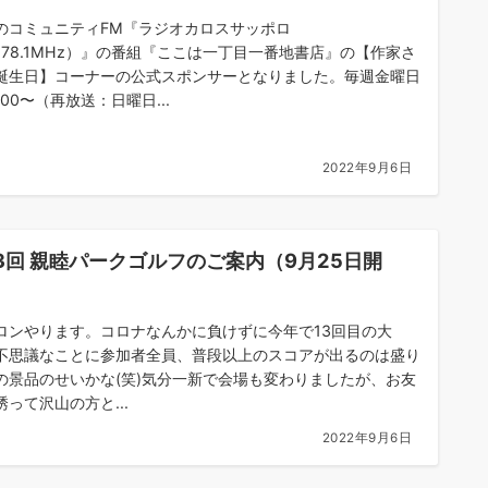
のコミュニティFM『ラジオカロスサッポロ
M78.1MHz）』の番組『ここは一丁目一番地書店』の【作家さ
誕生日】コーナーの公式スポンサーとなりました。毎週金曜日
:00〜（再放送：日曜日...
2022年9月6日
3回 親睦パークゴルフのご案内（9月25日開
）
ロンやります。コロナなんかに負けずに今年で13回目の大
不思議なことに参加者全員、普段以上のスコアが出るのは盛り
の景品のせいかな(笑)気分一新で会場も変わりましたが、お友
誘って沢山の方と...
2022年9月6日