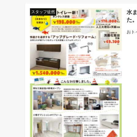
水
スタッフ徒然
た
おト