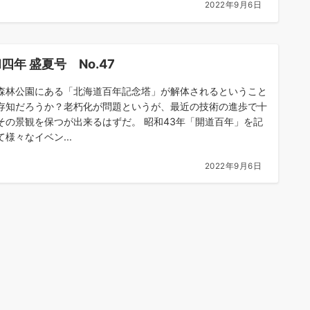
2022年9月6日
四年 盛夏号 No.47
森林公園にある「北海道百年記念塔」が解体されるということ
存知だろうか？老朽化が問題というが、最近の技術の進歩で十
その景観を保つが出来るはずだ。 昭和43年「開道百年」を記
て様々なイベン...
2022年9月6日