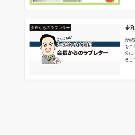
令和
会長からのラブレター
野幌
をご
分に
念し