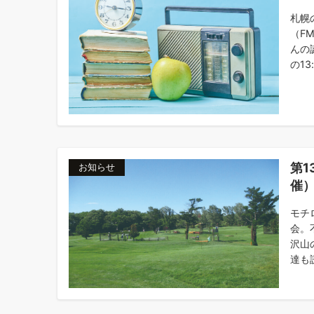
札幌
（F
んの
の13
第1
お知らせ
催
モチ
会。
沢山
達も