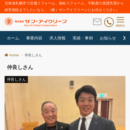
北海道札幌市で店舗リフォーム、福祉リフォーム、不動産の賃貸売買から
経営相談までしたいなら、（株）サンアイクリーンにお任せください。
MENU
ホーム
事業内容
求人情報
実績・事例
お知らせ
サ
Home
仲良しさん
仲良しさん
仲良しさん