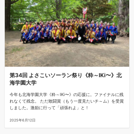
第34回 よさこいソーラン祭り《粋～IKⅰ〜》北
海学園大学
今年も北海学園大学《粋～IKⅰ〜》の応援に。ファイナルに残
れなくて残念。 ただ敢闘賞（もう一度見たいチ～ム）を受賞
しました。激励に行って「頑張れよ」と！
2025年6月12日