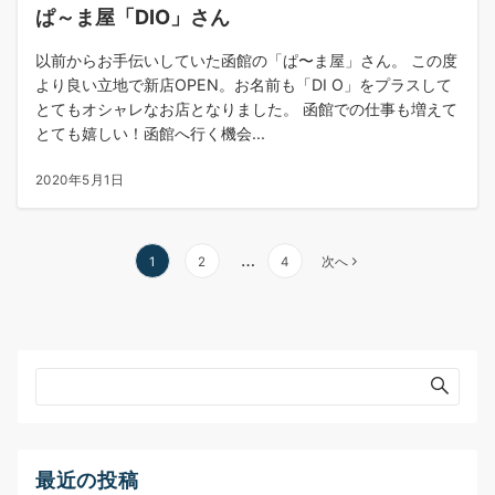
ぱ～ま屋「DIO」さん
以前からお手伝いしていた函館の「ぱ〜ま屋」さん。 この度
より良い立地で新店OPEN。お名前も「DI O」をプラスして
とてもオシャレなお店となりました。 函館での仕事も増えて
とても嬉しい！函館へ行く機会...
2020年5月1日
投
…
1
2
4
次へ
稿
の
ペ
ー
ジ
送
り
最近の投稿