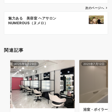
ビ
ゲ
次のページへ
ー
魅力ある 美容室 ヘアサロン
シ
NUMEROUS（ヌメロ）
ョ
ン
関連記事
2025年9月29日
2021年7月12日
浴室・ボイラー交