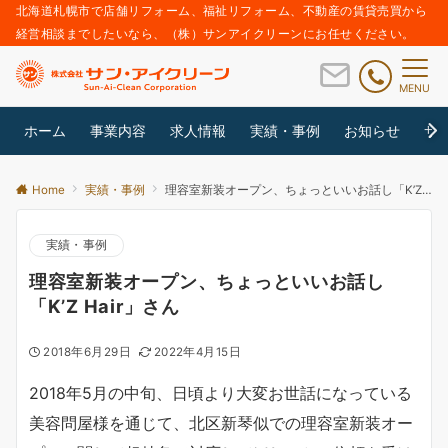
北海道札幌市で店舗リフォーム、福祉リフォーム、不動産の賃貸売買から
経営相談までしたいなら、（株）サンアイクリーンにお任せください。
MENU
ホーム
事業内容
求人情報
実績・事例
お知らせ
サ
Home
実績・事例
理容室新装オープン、ちょっといいお話し「K’Z Hair」さん
実績・事例
理容室新装オープン、ちょっといいお話し
「K’Z Hair」さん
2018年6月29日
2022年4月15日
2018年5月の中旬、日頃より大変お世話になっている
美容問屋様を通じて、北区新琴似での理容室新装オー