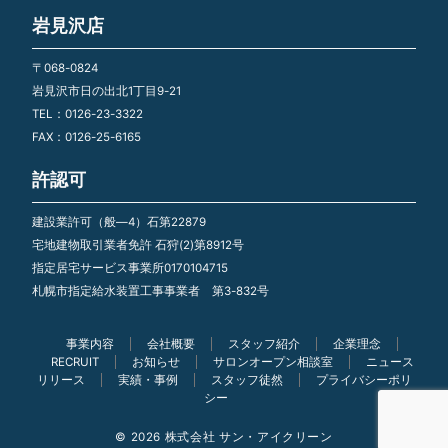
岩見沢店
〒068-0824
岩見沢市日の出北1丁目9-21
TEL：0126-23-3322
FAX：0126-25-6165
許認可
建設業許可（般―4）石第22879
宅地建物取引業者免許 石狩(2)第8912号
指定居宅サービス事業所0170104715
札幌市指定給水装置工事事業者 第3-832号
事業内容
会社概要
スタッフ紹介
企業理念
RECRUIT
お知らせ
サロンオープン相談室
ニュース
リリース
実績・事例
スタッフ徒然
プライバシーポリ
シー
© 2026 株式会社 サン・アイクリーン