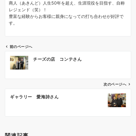
商人（あきんど）人生50年を超え、生涯現役を目指す、自称
レジェンド（笑）！
豊富な経験からお客様に親身になっての打ち合わせが好評で
す。
前のページへ
投
チーズの店 コンテさん
稿
ナ
ビ
ゲ
次のページへ
ー
ギャラリー 愛海詩さん
シ
ョ
ン
関連記事