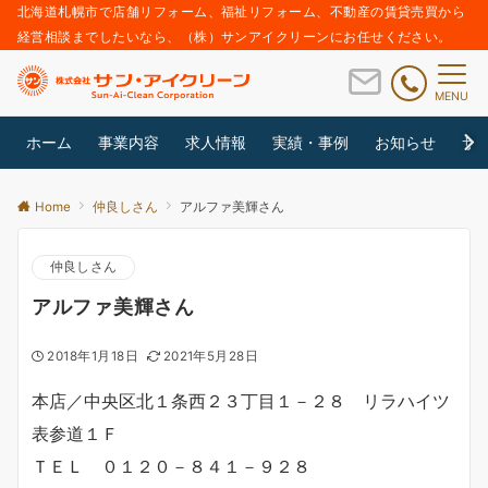
北海道札幌市で店舗リフォーム、福祉リフォーム、不動産の賃貸売買から
経営相談までしたいなら、（株）サンアイクリーンにお任せください。
MENU
ホーム
事業内容
求人情報
実績・事例
お知らせ
サ
Home
仲良しさん
アルファ美輝さん
仲良しさん
アルファ美輝さん
2018年1月18日
2021年5月28日
本店／中央区北１条西２３丁目１－２８ リラハイツ
表参道１Ｆ
ＴＥＬ ０１２０－８４１－９２８